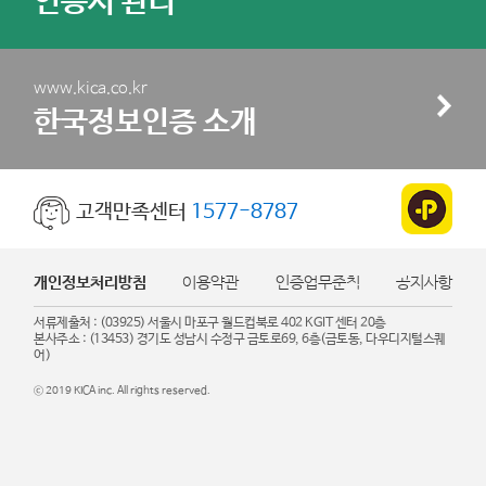
인증서 관리
www.kica.co.kr
한국정보인증 소개
고객만족센터
1577-8787
개인정보처리방침
이용약관
인증업무준칙
공지사항
서류제출처 : (03925) 서울시 마포구 월드컵북로 402 KGIT 센터 20층
본사주소 : (13453) 경기도 성남시 수정구 금토로69, 6층(금토동, 다우디지털스퀘
어)
ⓒ 2019 KICA inc. All rights reserved.