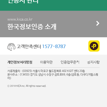
인증서 관리
www.kica.co.kr
한국정보인증 소개
고객만족센터
1577-8787
개인정보처리방침
이용약관
인증업무준칙
공지사항
서류제출처 : (03925) 서울시 마포구 월드컵북로 402 KGIT 센터 20층
본사주소 : (13453) 경기도 성남시 수정구 금토로69, 6층(금토동, 다우디지털스퀘
어)
ⓒ 2019 KICA inc. All rights reserved.