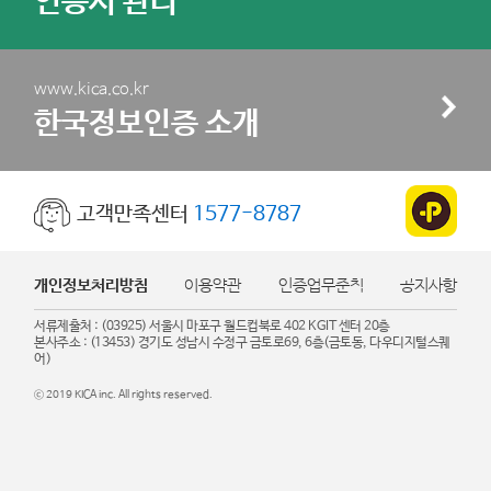
인증서 관리
www.kica.co.kr
한국정보인증 소개
고객만족센터
1577-8787
개인정보처리방침
이용약관
인증업무준칙
공지사항
서류제출처 : (03925) 서울시 마포구 월드컵북로 402 KGIT 센터 20층
본사주소 : (13453) 경기도 성남시 수정구 금토로69, 6층(금토동, 다우디지털스퀘
어)
ⓒ 2019 KICA inc. All rights reserved.