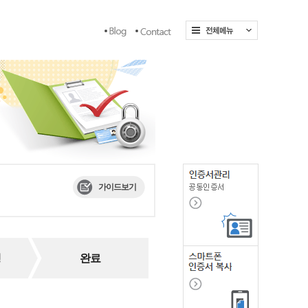
가이드보기
현
재
행
완료
단
계
는
갱
신
신