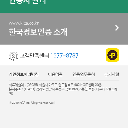
인증서 관리
www.kica.co.kr
한국정보인증 소개
고객만족센터
1577-8787
개인정보처리방침
이용약관
인증업무준칙
공지사항
서류제출처 : (03925) 서울시 마포구 월드컵북로 402 KGIT 센터 20층
본사주소 : (13453) 경기도 성남시 수정구 금토로69, 6층(금토동, 다우디지털스퀘
어)
ⓒ 2019 KICA inc. All rights reserved.