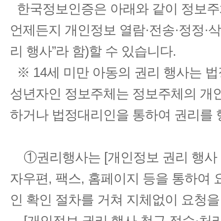
한국정보인증은 아래와 같이 정보주
언제든지 개인정보 열람·전송·정정·삭제
리 행사”라 함)할 수 있습니다.
※ 14세 미만 아동의 권리 행사는 법
성년자인 정보주체는 정보주체의 개인
하거나 법정대리인을 통하여 권리를 
①권리행사는 [개인정보 권리 행사 청
자우편, 팩스, 홈페이지 등을 통하여
인 확인 절차를 거쳐 지체없이 요청