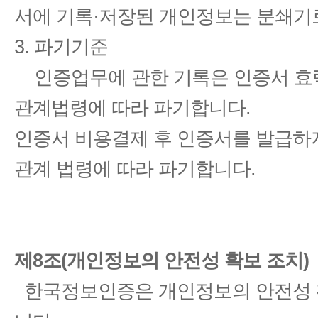
서에 기록·저장된 개인정보는 분쇄기
3. 파기기준
인증업무에 관한 기록은 인증서 효력
관계법령에 따라 파기합니다.
인증서 비용결제 후 인증서를 발급하지
관계 법령에 따라 파기합니다.
제8조(개인정보의 안전성 확보 조치)
한국정보인증은 개인정보의 안전성 확