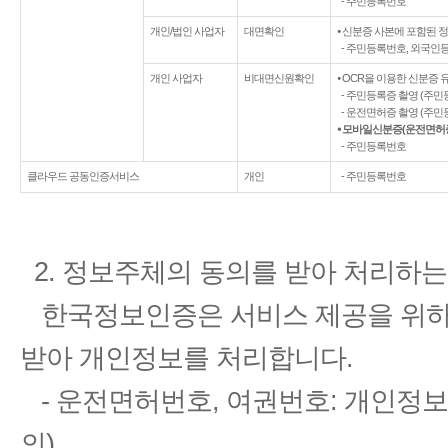
- 주민등록번호
개인/법인 사업자
대면확인
⦁ 신분증 사본에 포함된 
- 주민등록번호, 외국인
개인 사업자
비대면신원확인
⦁ OCR을 이용한 신분증 
- 주민등록증 촬영 (주민
- 운전면허증 촬영 (주민
⦁ 모바일신분증(운전면허
- 주민등록번호
클라우드 공동인증서비스
개인
- 주민등록번호
2. 정보주체의 동의를 받아 처리하는
한국정보인증은 서비스 제공을 위하
받아 개인정보를 처리합니다.
- 운전면허번호, 여권번호: 개인정
의)