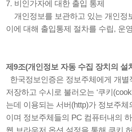
7. 비인가자에 대한 출입 통제
개인정보를 보관하고 있는 개인정보
이에 대해 출입통제 절차를 수립, 운
제9조(개인정보 자동 수집 장치의 설치
한국정보인증은 정보주체에게 개별적
저장하고 수시로 불러오는 ‘쿠키(coo
는데 이용되는 서버(http)가 정보
이며 정보주체들의 PC 컴퓨터내의 
웹 브라우저 옵션 설정을 통해 쿠키 허