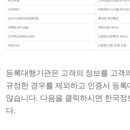
넥스프론
고객상담시스템 유지보
네오메카
녹취관리 시스템 유지보
코리아크레딧뷰로(KCB)
휴대폰 본인확인
㈜헥토파이낸셜
계좌인증 서비스
인포텍코퍼레이션㈜
신분증 진위확인 서비스
㈜유스비
신분증 인증, 안면 인증
등록대행기관은 고객의 정보를 고객의
규정한 경우를 제외하고 인증서 등록
않습니다. 다음을 클릭하시면 한국정
다.